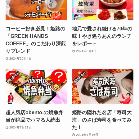
コーヒー好き必見！姫路の
地元で愛され続ける70年の
「GREEN HANDS
味！やき処ろあんのランチ
COFFEE」のこだわり深煎
をレポート
りブレンド
2024年8月4日
2024年10月4日
超人気店obento.の焼魚弁
姫路の隠れた名店「寿司大
当が絶品でハマる人続出
海」のさば寿司を食べてみ
た！
2024年7月21日
2024年7月16日