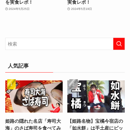
を実食レポ！
実食レポ！
2024年5月25日
2024年5月19日
人気記事
姫路の隠れた名店「寿司大
【姫路名物】宝橘今宿店の
海」のさば寿司を食べてみ
「如水餅」は手土産にピッ