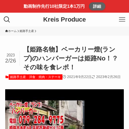
動画制作先行10社限定1本1万円
詳細
Kreis Produce
ホーム
姫路手土産
【姫路名物】ベーカリー燈(ラン
2023
プ)のハンバーガーは姫路No！？
2/26
その味を食レポ！
2021年9月22日
2023年2月26日
姫路手土産
洋食
焼肉・ステーキ