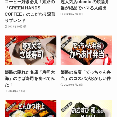
コーヒー好き必見！姫路の
超人気店obento.の焼魚弁
「GREEN HANDS
当が絶品でハマる人続出
COFFEE」のこだわり深煎
2024年7月21日
りブレンド
2024年10月4日
姫路の隠れた名店「寿司大
姫路の名店「てっちゃん弁
海」のさば寿司を食べてみ
当」のコスパがおかしい件
た！
2024年6月24日
2024年7月16日