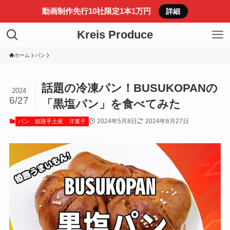
動画制作先行10社限定1本1万円
詳細
Kreis Produce
ホーム
パン
話題の冷凍パン！BUSUKOPANの
2024
6/27
「黒塩パン」を食べてみた
2024年5月8日
2024年6月27日
パン
姫路手土産
洋菓子