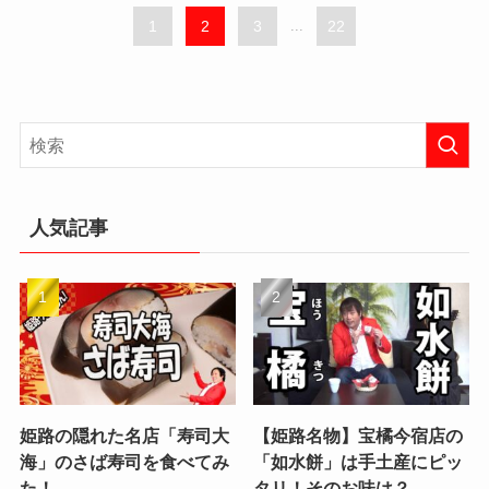
1
2
3
...
22
人気記事
姫路の隠れた名店「寿司大
【姫路名物】宝橘今宿店の
海」のさば寿司を食べてみ
「如水餅」は手土産にピッ
た！
タリ！そのお味は？