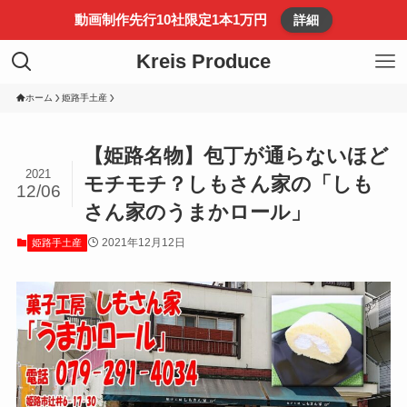
動画制作先行10社限定1本1万円
詳細
Kreis Produce
ホーム
姫路手土産
【姫路名物】包丁が通らないほど
2021
モチモチ？しもさん家の「しも
12/06
さん家のうまかロール」
2021年12月12日
姫路手土産