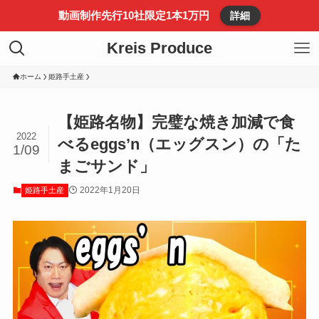
動画制作先行10社限定1本1万円
詳細
Kreis Produce
ホーム
姫路手土産
【姫路名物】完璧な焼き加減で食
2022
べるeggs’n（エッグスン）の「た
1/09
まごサンド」
2022年1月20日
姫路手土産