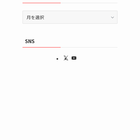
ア
ー
カ
イ
SNS
ブ