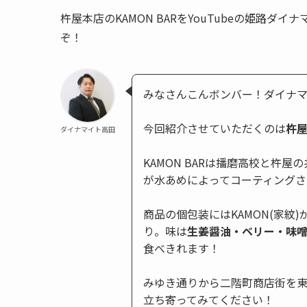
杵屋本店のKAMON BARをYouTubeの姫路
ぞ！
みなさんこんボンバー！ダイナ
今回紹介させていただくのは
杵
ダイナマイト高田
KAMON BARは播磨高校と杵
が水あめによってコーティング
商品の個包装にはKAMON(家紋
り。味は
生姜醤油・ベリー・味
食べきれます！
みゆき通りから二階町商店街を東
立ち寄ってみてください！