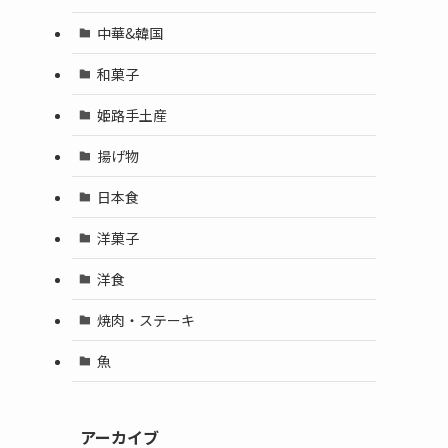
中華&韓国
和菓子
姫路手土産
揚げ物
日本食
洋菓子
洋食
焼肉・ステーキ
魚
アーカイブ