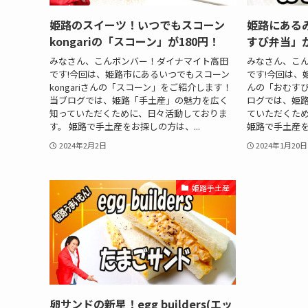
姫路のスイーツ！いつでもスコーン
姫路にある
kongariの「スコーン」が180円！
すび弁当」が
みなさん、こんボンバー！ダイナマイト高田
みなさん、こ
です!今回は、姫路市にあるいつでもスコーン
です!今回は、
kongariさんの「スコーン」をご紹介します！
んの「おむすび
当ブログでは、姫路「手土産」の魅力を広く
ログでは、姫
知っていただくために、日々活動しておりま
ていただくた
す。 姫路で手土産をお探しの方は、...
姫路で手土産を
2024年2月2日
2024年1月20日
姫路手土産
卵サンドの新星！egg builders(エッ