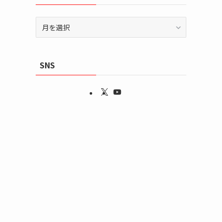
ア
ー
カ
イ
SNS
ブ