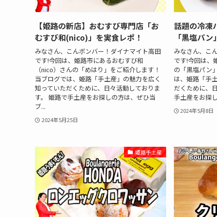
【姫路の新店】おむすび専門店「お
話題の冷凍パ
むすび和(nico)」を実食レポ！
「黒塩パン
みなさん、こんボンバー！ダイナマイト高田
みなさん、こ
です!今回は、姫路市にあるおむすび和
です!今回は、姫
（nico）さんの「めはり」をご紹介します！
の「黒塩パン」
当ブログでは、姫路「手土産」の魅力を広く
は、姫路「手
知っていただくために、日々活動しておりま
だくために、日
す。 姫路で手土産をお探しの方は、ぜひ当
手土産をお探し
ブ...
2024年5月8日
2024年5月25日
姫路手土産