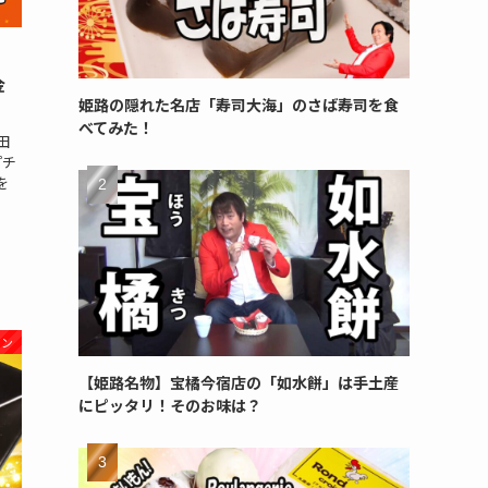
金
姫路の隠れた名店「寿司大海」のさば寿司を食
べてみた！
田
プチ
を
パン
【姫路名物】宝橘今宿店の「如水餅」は手土産
にピッタリ！そのお味は？