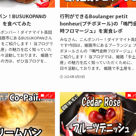
ン！BUSUKOPANの
行列ができるBoulanger petit
」を食べてみた
bonheur(プチボヌール)の「鳴門
時フロマージュ」を実食レポ
んボンバー！ダイナマイト高田
路市にあるBUSUKOPANさん
みなさん、こんボンバー！ダイナマイト高
をご紹介します！ 当ブログで
です!今回は、姫路市にあるブーランジェ 
土産」の魅力を広く知っていた
ボヌールさんの「鳴門金時フロマージュ」
々活動しております。 姫路で
ご紹介します！ 当ブログでは、姫路「手土
の方は、ぜひ当ブログを...
産」の魅力を広く知っていただくために、
日々活動しております。 姫路で手土産を...
2024年4月9日
パン