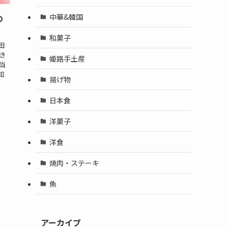
中華&韓国
の
和菓子
田
き
姫路手土産
当
知
揚げ物
日本食
洋菓子
洋食
焼肉・ステーキ
魚
アーカイブ