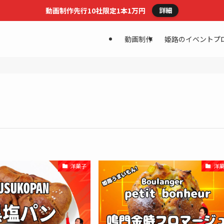
動画制作先行10社限定1本1万円
詳細
動画制作
姫路のイベントプ
洋菓子
洋