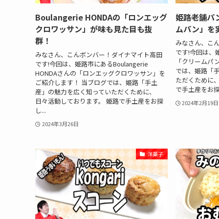
Boulangerie HONDAの「ロンエッグ
姫路老舗パ
クロワッサン」が味も見た目も抜
ムパン」を
群！
みなさん、こ
です!今回は、
みなさん、こんボンバー！ダイナマイト高田
「クリームパン
です!今回は、姫路市にあるBoulangerie
では、姫路「
HONDAさんの「ロンエッグクロワッサン」を
ただくために、
ご紹介します！ 当ブログでは、姫路「手土
で手土産をお探
産」の魅力を広く知っていただくために、
日々活動しております。 姫路で手土産をお探
2024年2月19日
し...
2024年3月26日
洋菓子