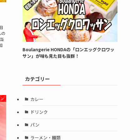
の
田
んの
当
知
Boulangerie HONDAの「ロンエッグクロワッ
サン」が味も見た目も抜群！
カテゴリー
カレー
パン
ドリンク
パン
ラーメン・麺類